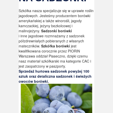
Szkółka nasza specjalizuje się w uprawie roślin
jagodowych. Jesteśmy producentem borówki
amerykańskiej a także winorośli, jagody
kamczackiej, jeżyny bezkolcowej i
malinojeżyny.
Sadzonki borówki
i inne jagodowe rozmnażamy z sadzonek
półzdrewniałych pobieranych z własnych
mateczników.
Szkółka borówki
jest
kwalifikowana corocznie przez PIORIN
Warszawa oddział Piaseczno, dzięki czemu
nasz materiał szkółkarski ma kategorie CAC i
jest zaopatrzony w paszporty.
Sprzedaż hurtowa sadzonek powyżej 100
sztuk oraz detaliczna sadzonek i świeżych
owoców borówki.