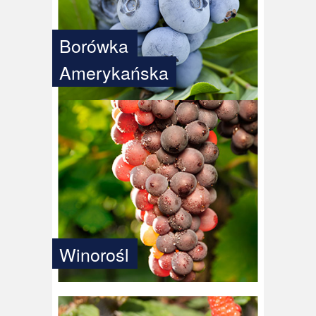
Borówka
Amerykańska
Winorośl