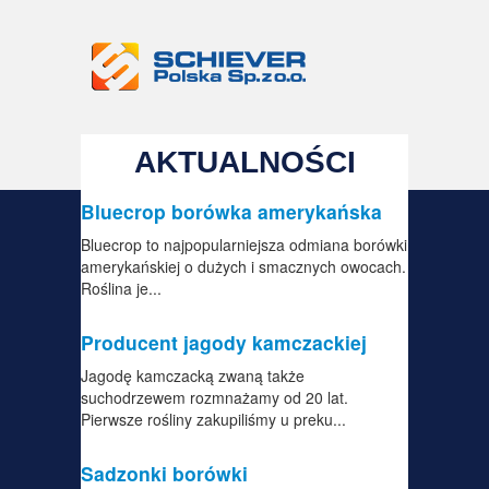
AKTUALNOŚCI
Bluecrop borówka amerykańska
Bluecrop to najpopularniejsza odmiana borówki
amerykańskiej o dużych i smacznych owocach.
Roślina je...
Producent jagody kamczackiej
Jagodę kamczacką zwaną także
suchodrzewem rozmnażamy od 20 lat.
Pierwsze rośliny zakupiliśmy u preku...
Sadzonki borówki