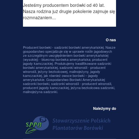
Jesteśmy producentem borówki od 40 lat.
Nasza rodzina już drugie pokolenie zajmuje się
rozmnażaniem...
O nas
Producent borówki - sadzonki borówki amerykańskiej. Nasze
gospodarstwo specjalizuje się w uprawie roślin jagodowych
ze szczególnym uwzględnieniem borówki amerykańskiej
(wysokiej) - bluecrop borówka amerykańska; producent
jagody kamczackiej. Produkujemy kwalifikowane sadzonki
borówki amerykańskiej, sadzonki winorośli - producent
winorośli, jeżyny bezkolcowej, malinojeżyny, jagody
kamczackiej, jak również owoce borówki – jagody
amerykańskie. Gospodarstwo Borówki Amerykańskiej
sadzonki borówki, sadzonki winorośli - producent winorośli,
producent jagody kamczackiej, jeżyna bezkolcowa sadzonki,
malinojeżyna sadzonki.
Należymy do