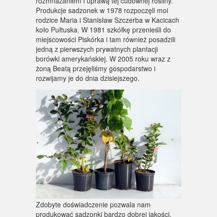
rozmnażaniem i uprawą tej cudownej rośliny.
Produkcje sadzonek w 1978 rozpoczęli moi
rodzice Maria i Stanisław Szczerba w Kacicach
koło Pułtuska. W 1981 szkółkę przenieśli do
miejscowości Piskórka i tam również posadzili
jedną z pierwszych prywatnych plantacji
borówki amerykańskiej. W 2005 roku wraz z
żoną Beatą przejęliśmy gospodarstwo i
rozwijamy je do dnia dzisiejszego.
Zdobyte doświadczenie pozwala nam
produkować sadzonki bardzo dobrej jakości.