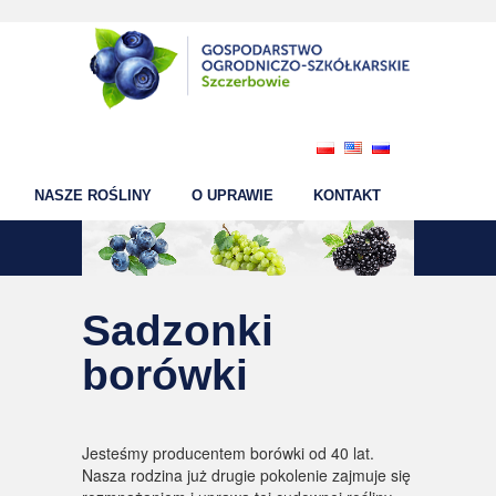
NASZE ROŚLINY
O UPRAWIE
KONTAKT
Sadzonki
borówki
Jesteśmy producentem borówki od 40 lat.
Nasza rodzina już drugie pokolenie zajmuje się