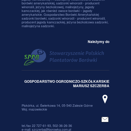
borówki amerykańskiej, sadzonki winorośli - producent
winorośli, jeżyny bezkolcowej, malinojeżyny, jagody
kamczackiej, jak również owoce borówki – jagody
amerykańskie. Gospodarstwo Borówki Amerykańskiej
sadzonki borówki, sadzonki winorośli - producent winorośli,
producent jagody kamczackiej, jeżyna bezkolcowa sadzonki,
malinojeżyna sadzonki.
Należymy do
GOSPODARSTWO OGRODNICZO-SZKÓŁKARSKIE
MARIUSZ SZCZERBA
Piskórka, ul. Świerkowa 14, 05-540 Zalesie Górne
Woj. mazowieckie
tel./fax 22 727-61-93, 502-36-26-36
e-mail:
szczerba@borowka.com.pl