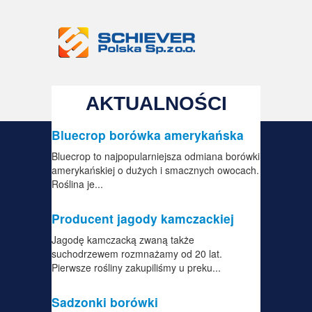
AKTUALNOŚCI
Bluecrop borówka amerykańska
Bluecrop to najpopularniejsza odmiana borówki
amerykańskiej o dużych i smacznych owocach.
Roślina je...
Producent jagody kamczackiej
Jagodę kamczacką zwaną także
suchodrzewem rozmnażamy od 20 lat.
Pierwsze rośliny zakupiliśmy u preku...
Sadzonki borówki