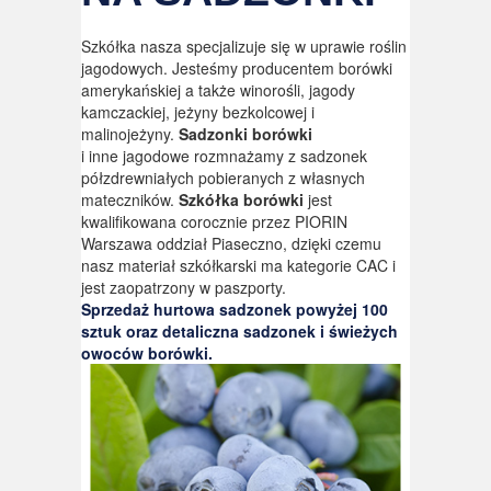
Szkółka nasza specjalizuje się w uprawie roślin
jagodowych. Jesteśmy producentem borówki
amerykańskiej a także winorośli, jagody
kamczackiej, jeżyny bezkolcowej i
malinojeżyny.
Sadzonki borówki
i inne jagodowe rozmnażamy z sadzonek
półzdrewniałych pobieranych z własnych
mateczników.
Szkółka borówki
jest
kwalifikowana corocznie przez PIORIN
Warszawa oddział Piaseczno, dzięki czemu
nasz materiał szkółkarski ma kategorie CAC i
jest zaopatrzony w paszporty.
Sprzedaż hurtowa sadzonek powyżej 100
sztuk oraz detaliczna sadzonek i świeżych
owoców borówki.