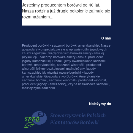
Jesteśmy producentem borówki od 40 lat.
Nasza rodzina już drugie pokolenie zajmuje się
rozmnażaniem...
O nas
Producent borówki - sadzonki borówki amerykańskiej. Nasze
gospodarstwo specjalizuje się w uprawie roślin jagodowych
ze szczególnym uwzględnieniem borówki amerykańskiej
(wysokiej) - bluecrop borówka amerykańska; producent
jagody kamczackiej. Produkujemy kwalifikowane sadzonki
borówki amerykańskiej, sadzonki winorośli - producent
winorośli, jeżyny bezkolcowej, malinojeżyny, jagody
kamczackiej, jak również owoce borówki – jagody
amerykańskie. Gospodarstwo Borówki Amerykańskiej
sadzonki borówki, sadzonki winorośli - producent winorośli,
producent jagody kamczackiej, jeżyna bezkolcowa sadzonki,
malinojeżyna sadzonki.
Należymy do