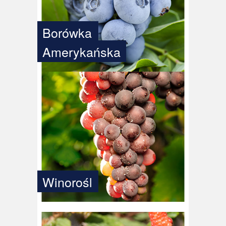
Borówka
Amerykańska
Winorośl