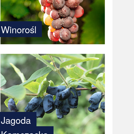
Winorośl
Jagoda