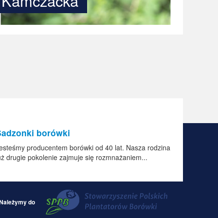
Kamczacka
Sadzonki borówki
esteśmy producentem borówki od 40 lat. Nasza rodzina
uż drugie pokolenie zajmuje się rozmnażaniem...
Należymy do