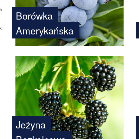
ch
Borówka
Amerykańska
ki
Jeżyna