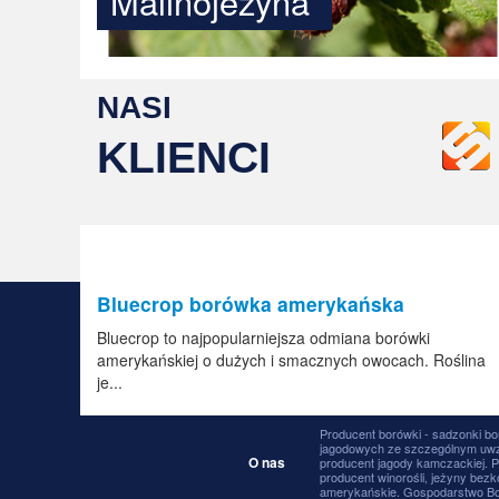
Malinojeżyna
NASI
KLIENCI
Bluecrop borówka amerykańska
Bluecrop to najpopularniejsza odmiana borówki
amerykańskiej o dużych i smacznych owocach. Roślina
je...
Producent borówki - sadzonki bo
jagodowych ze szczególnym uwzg
O nas
producent jagody kamczackiej. P
producent winorośli, jeżyny bezk
amerykańskie. Gospodarstwo Boró