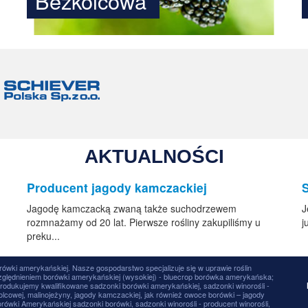
Bezkolcowa
AKTUALNOŚCI
Producent jagody kamczackiej
Jagodę kamczacką zwaną także suchodrzewem
J
rozmnażamy od 20 lat. Pierwsze rośliny zakupiliśmy u
j
preku...
rówki amerykańskiej. Nasze gospodarstwo specjalizuje się w uprawie roślin
lędnieniem borówki amerykańskiej (wysokiej) - bluecrop borówka amerykańska;
rodukujemy kwalifikowane sadzonki borówki amerykańskiej, sadzonki winorośli -
olcowej, malinojeżyny, jagody kamczackiej, jak również owoce borówki – jagody
wki Amerykańskiej sadzonki borówki, sadzonki winorośli - producent winorośli,