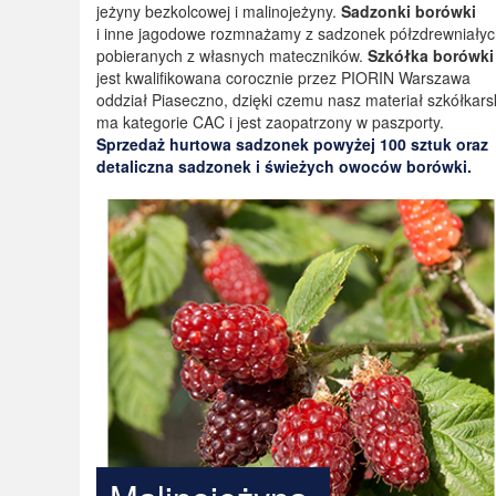
jeżyny bezkolcowej i malinojeżyny.
Sadzonki borówki
i inne jagodowe rozmnażamy z sadzonek półzdrewniały
pobieranych z własnych mateczników.
Szkółka borówki
jest kwalifikowana corocznie przez PIORIN Warszawa
oddział Piaseczno, dzięki czemu nasz materiał szkółkars
ma kategorie CAC i jest zaopatrzony w paszporty.
Sprzedaż hurtowa sadzonek powyżej 100 sztuk oraz
detaliczna sadzonek i świeżych owoców borówki.