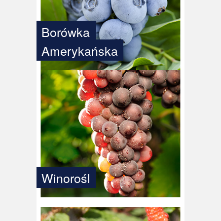
Borówka
Amerykańska
Winorośl