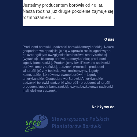
Jesteśmy producentem borówki od 40 lat.
Nasza rodzina już drugie pokolenie zajmuje się
rozmnażaniem...
O nas
Producent borówki - sadzonki borówki amerykańskiej. Nasze
gospodarstwo specjalizuje się w uprawie roślin jagodowych
ze szczególnym uwzględnieniem borówki amerykańskiej
(wysokiej) - bluecrop borówka amerykańska; producent
jagody kamczackiej. Produkujemy kwalifikowane sadzonki
borówki amerykańskiej, sadzonki winorośli - producent
winorośli, jeżyny bezkolcowej, malinojeżyny, jagody
kamczackiej, jak również owoce borówki – jagody
amerykańskie. Gospodarstwo Borówki Amerykańskiej
sadzonki borówki, sadzonki winorośli - producent winorośli,
producent jagody kamczackiej, jeżyna bezkolcowa sadzonki,
malinojeżyna sadzonki.
Należymy do