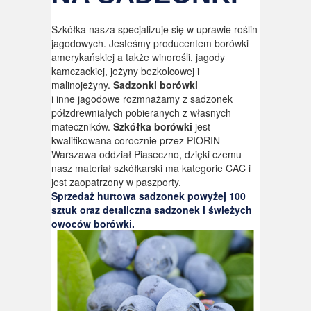
Szkółka nasza specjalizuje się w uprawie roślin
jagodowych. Jesteśmy producentem borówki
amerykańskiej a także winorośli, jagody
kamczackiej, jeżyny bezkolcowej i
malinojeżyny.
Sadzonki borówki
i inne jagodowe rozmnażamy z sadzonek
półzdrewniałych pobieranych z własnych
mateczników.
Szkółka borówki
jest
kwalifikowana corocznie przez PIORIN
Warszawa oddział Piaseczno, dzięki czemu
nasz materiał szkółkarski ma kategorie CAC i
jest zaopatrzony w paszporty.
Sprzedaż hurtowa sadzonek powyżej 100
sztuk oraz detaliczna sadzonek i świeżych
owoców borówki.