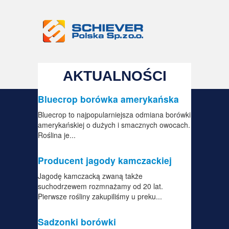
AKTUALNOŚCI
Bluecrop borówka amerykańska
Bluecrop to najpopularniejsza odmiana borówki
amerykańskiej o dużych i smacznych owocach.
Roślina je...
Producent jagody kamczackiej
Jagodę kamczacką zwaną także
suchodrzewem rozmnażamy od 20 lat.
Pierwsze rośliny zakupiliśmy u preku...
Sadzonki borówki