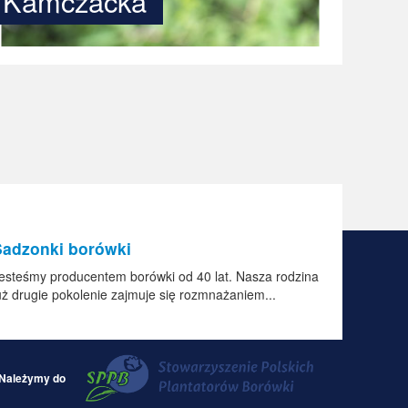
Kamczacka
Sadzonki borówki
esteśmy producentem borówki od 40 lat. Nasza rodzina
uż drugie pokolenie zajmuje się rozmnażaniem...
Należymy do