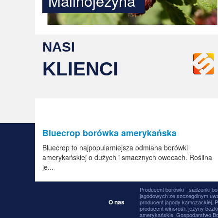
Malinojeżyna
NASI
KLIENCI
Bluecrop borówka amerykańska
Bluecrop to najpopularniejsza odmiana borówki
amerykańskiej o dużych i smacznych owocach. Roślina
je...
Producent borówki - sadzonki bo
jagodowych ze szczególnym uwzg
O nas
producent jagody kamczackiej. P
producent winorośli, jeżyny bezk
amerykańskie. Gospodarstwo Boró