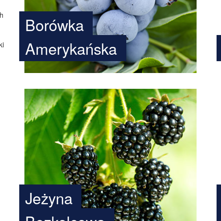
ch
Borówka
Amerykańska
ki
Jeżyna