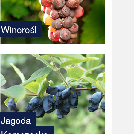
Winorośl
Jagoda