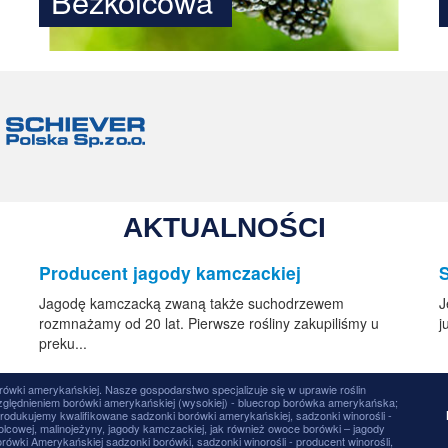
Bezkolcowa
AKTUALNOŚCI
Producent jagody kamczackiej
Jagodę kamczacką zwaną także suchodrzewem
J
rozmnażamy od 20 lat. Pierwsze rośliny zakupiliśmy u
j
preku...
rówki amerykańskiej. Nasze gospodarstwo specjalizuje się w uprawie roślin
lędnieniem borówki amerykańskiej (wysokiej) - bluecrop borówka amerykańska;
rodukujemy kwalifikowane sadzonki borówki amerykańskiej, sadzonki winorośli -
olcowej, malinojeżyny, jagody kamczackiej, jak również owoce borówki – jagody
wki Amerykańskiej sadzonki borówki, sadzonki winorośli - producent winorośli,