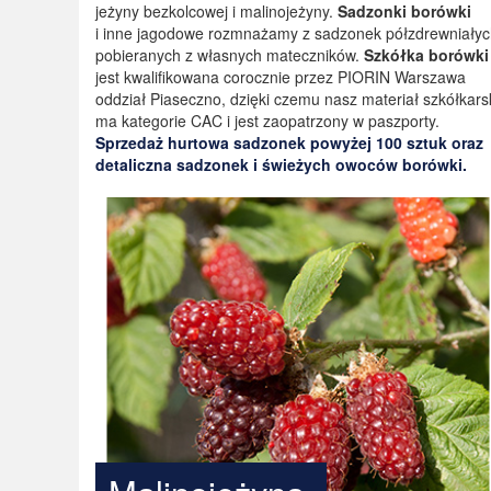
jeżyny bezkolcowej i malinojeżyny.
Sadzonki borówki
i inne jagodowe rozmnażamy z sadzonek półzdrewniały
pobieranych z własnych mateczników.
Szkółka borówki
jest kwalifikowana corocznie przez PIORIN Warszawa
oddział Piaseczno, dzięki czemu nasz materiał szkółkars
ma kategorie CAC i jest zaopatrzony w paszporty.
Sprzedaż hurtowa sadzonek powyżej 100 sztuk oraz
detaliczna sadzonek i świeżych owoców borówki.